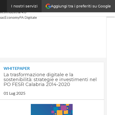
Aggiungi tra i preferiti su Google
I nostri servizi
timi articoli
Digital Economy
elco
Industria 4.0
pacEconomy
PA Digitale
reen economy
telligenza artificiale
ideointerviste
e Guide di CorCom
Podcast
rivacy
WHITEPAPER
La trasformazione digitale e la
sostenibilità: strategie e investimenti nel
PO FESR Calabria 2014-2020
01 Lug 2025