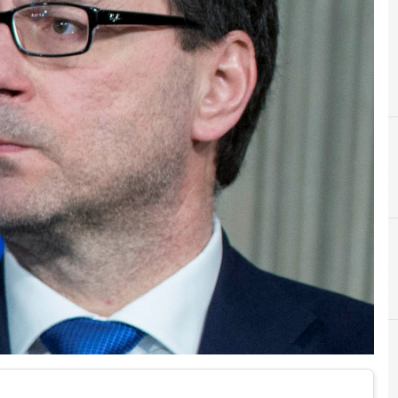
C
S
chips act
sostenib