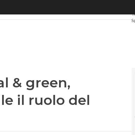
& green, Giorgetti: “Cruciale il ruolo del pubblico”
Ul
T
S
G
In
V
L
P
al & green,
le il ruolo del