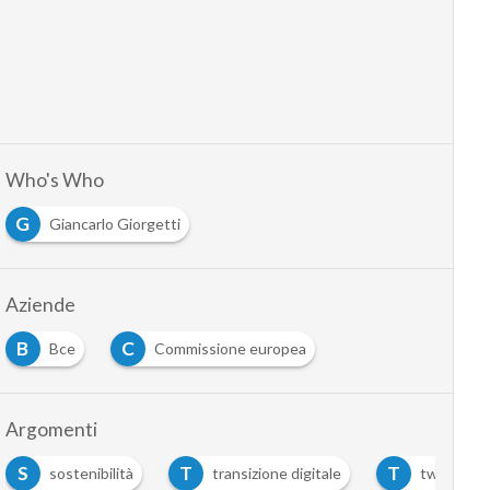
Who's Who
G
Giancarlo Giorgetti
Aziende
B
C
Bce
Commissione europea
Argomenti
T
T
ilità
transizione digitale
twin transition