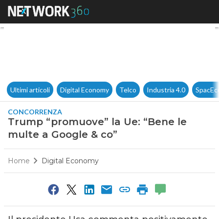
Trump “promuove” la Ue: “Ben
Ultimi articoli
Digital Economy
Telco
Industria 4.0
SpacEc
CONCORRENZA
Trump “promuove” la Ue: “Bene le
multe a Google & co”
Home
Digital Economy