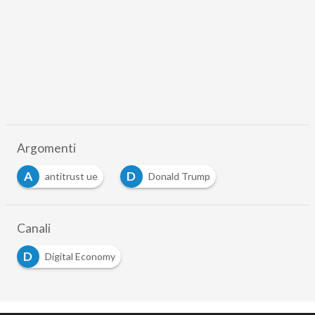
Argomenti
A
D
antitrust ue
Donald Trump
Canali
D
Digital Economy