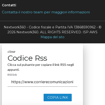
Contatti
Contatta il nostro team per maggiori informazioni
Nextwork360 - Codice fiscale e Partita IVA 13868590962 - ©
2026 Nextwork360. ALL RIGHTS RESERVED. ISP AWS
Mappa del sito
close
Codice Rss
Clicca sul pulsante per copiare il link RSS negli
appunti.
RSS link
COPIA LINK