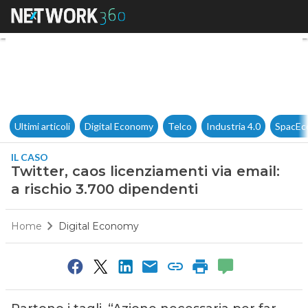
Twitter, caos licenziamenti vi
Ultimi articoli
Digital Economy
Telco
Industria 4.0
SpacEc
IL CASO
Twitter, caos licenziamenti via email:
a rischio 3.700 dipendenti
Home
Digital Economy