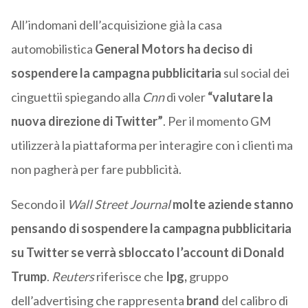
All’indomani dell’acquisizione già la casa
automobilistica
General Motors ha deciso di
sospendere la campagna pubblicitaria
sul social dei
cinguettii spiegando alla
Cnn
di voler
“valutare la
nuova direzione di Twitter”
. Per il momento GM
utilizzerà la piattaforma per interagire con i clienti ma
non pagherà per fare pubblicità.
Secondo il
Wall Street Journal
molte aziende stanno
pensando di sospendere la campagna pubblicitaria
su Twitter se verrà sbloccato l’account di Donald
Trump
.
Reuters
riferisce che
Ipg,
gruppo
dell’advertising che rappresenta
brand
del calibro di