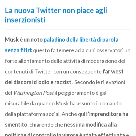
La nuova Twitter non piace agli
inserzionisti
Musk è un noto
paladino della libertà di parola
senza filtri
:
questo fa temere ad alcuni osservatori un
forte allentamento delle attività di moderazione dei
contenuti di Twitter con un conseguente
far west
dei discorsi d’odio e razzist
. Secondo le rilevazioni
del
Washington Post
il peggioramento è già
misurabile da quando Musk ha assunto il comando
della piattaforma social. Anche qui
l’imprenditore ha
smentito,
chiarendo che
nessuna modifica alla
politiche di controllo in vigore
è stata effettuata
e