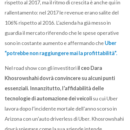
rispetto al 2017, ma il ritmo di crescita è anche qui in
rallentamento: nel 2017 le revenue erano salite del
106% rispetto al 2016. L’azienda ha già messo in
guardia il mercato riferendo che le spese operative
sono in costante aumento e affermando che
Uber
“potrebbe non raggiungere mai la profittabilità”.
Nel road show con gli investitori
il ceo Dara
Khosrowshahi dovrà convincere su alcuni punti
essenziali.
Innanzitutto, l’affidabilità delle
tecnologie di automazione dei veicoli
su cui Uber
lavora dopo l’incidente mortale dell’anno scorso in
Arizona con un’auto driverless di Uber. Khosrowshahi
dovrà spiegare come la sua aziende intende