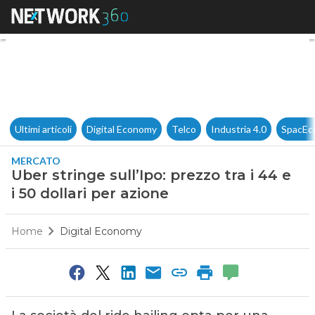
Uber stringe sull’Ipo: prezzo tr
Ultimi articoli
Digital Economy
Telco
Industria 4.0
SpacEc
MERCATO
Uber stringe sull’Ipo: prezzo tra i 44 e
i 50 dollari per azione
Home
Digital Economy