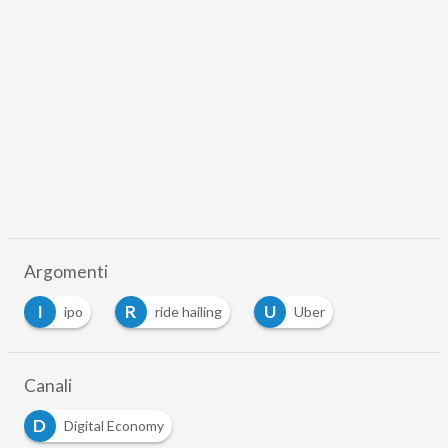
Argomenti
I
R
U
ipo
ride hailing
Uber
Canali
D
Digital Economy