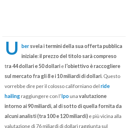
U
ber
svela i termini della sua offerta pubblica
iniziale:
il prezzo del titolo sarà compreso
t
ra 44 dollari e 50 dollari
e
l’obiettivo è raccogliere
sul mercato fra gli 8 e i 10 miliardi di dollari
. Questo
vorrebbe dire per il colosso californiano del
ride
hailing
raggiungere con l’
Ipo
una
valutazione
intorno ai 90 miliardi, al di sotto di quella fornita da
alcuni analisti (tra 100 e 120 miliardi)
e più vicina alla
valutazione di 76 miliardi di dollari raggiunta sul