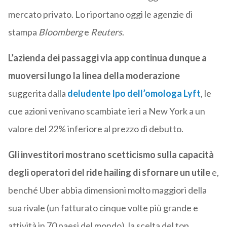
mercato privato. Lo riportano oggi le agenzie di
stampa
Bloomberg
e
Reuters
.
L’azienda dei passaggi via app continua dunque a
muoversi lungo la linea della moderazione
suggerita dalla
deludente Ipo dell’omologa Lyft
, le
cue azioni venivano scambiate ieri a New York a un
valore del 22% inferiore al prezzo di debutto.
Gli investitori mostrano scetticismo sulla capacità
degli operatori del ride hailing di sfornare un utile
e,
benché Uber abbia dimensioni molto maggiori della
sua rivale (un fatturato cinque volte più grande e
attività in 70 paesi del mondo), la scelta del top