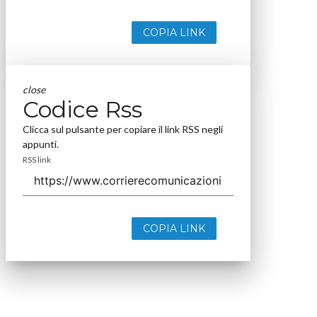
COPIA LINK
close
Codice Rss
Clicca sul pulsante per copiare il link RSS negli
appunti.
RSS link
COPIA LINK