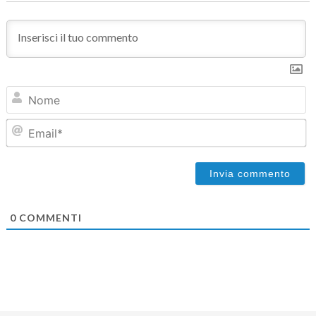
N
Em
0
COMMENTI