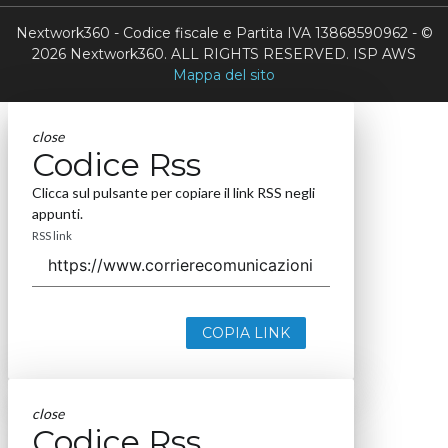
Nextwork360 - Codice fiscale e Partita IVA 13868590962 - ©
2026 Nextwork360. ALL RIGHTS RESERVED. ISP AWS
Mappa del sito
close
Codice Rss
Clicca sul pulsante per copiare il link RSS negli
appunti.
RSS link
COPIA LINK
close
Codice Rss