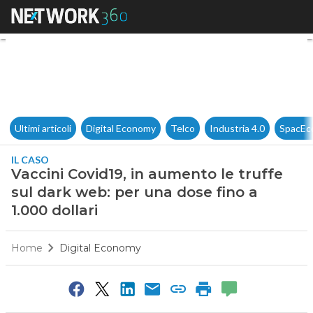
Vaccini Covid19, in aumento le
Ultimi articoli
Digital Economy
Telco
Industria 4.0
SpacEc
IL CASO
Vaccini Covid19, in aumento le truffe
sul dark web: per una dose fino a
1.000 dollari
Home
Digital Economy