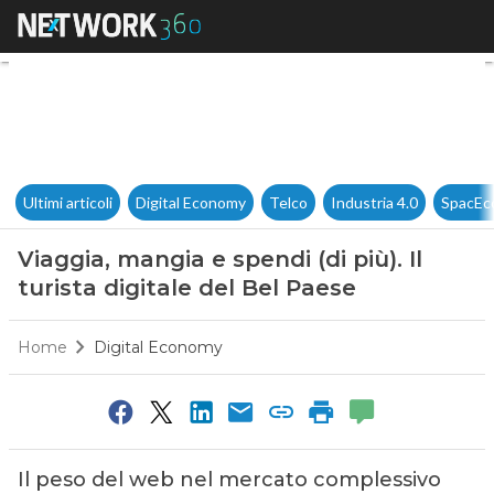
Viaggia, mangia e spendi (di pi
Ultimi articoli
Digital Economy
Telco
Industria 4.0
SpacEc
Viaggia, mangia e spendi (di più). Il
turista digitale del Bel Paese
Home
Digital Economy
Il peso del web nel mercato complessivo