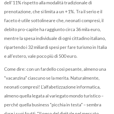
dell’11% rispetto alla modalità tradizionale di
prenotazione, che si limita a un +1%. Tra il serio e il
faceto è utile sottolineare che, neonati compresi, il
debito pro-capite ha raggiunto circa 36 mila euro,
mentre la spesa individuale di ogni cittadino italiano,
ripartendo i 32 miliardi spesi per fare turismo in Italia
e all’estero, vale poco più di 500 euro.
Come dire: con un fardello così pesante, almeno una
“vacanzina” ciascuno se la merita. Naturalmente,
neonati compresi! L’alfabetizzazione informatica,
almeno quella legata al variegato mondo turistico –
perché quella business “picchia in testa” – sembra
dare i suoi frutti. “Il peso del digitale nel mercato