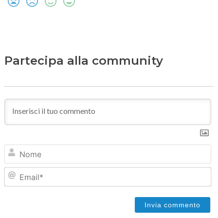
Partecipa alla community
N
Em