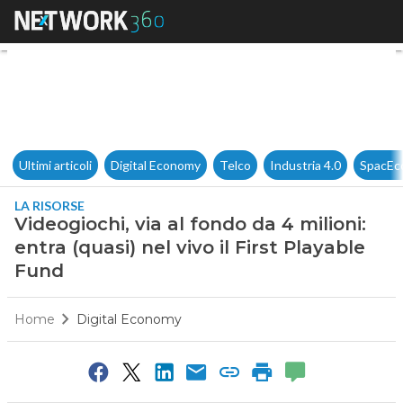
Videogiochi, via al fondo da 4 
Ultimi articoli
Digital Economy
Telco
Industria 4.0
SpacEc
LA RISORSE
Videogiochi, via al fondo da 4 milioni:
entra (quasi) nel vivo il First Playable
Fund
Home
Digital Economy