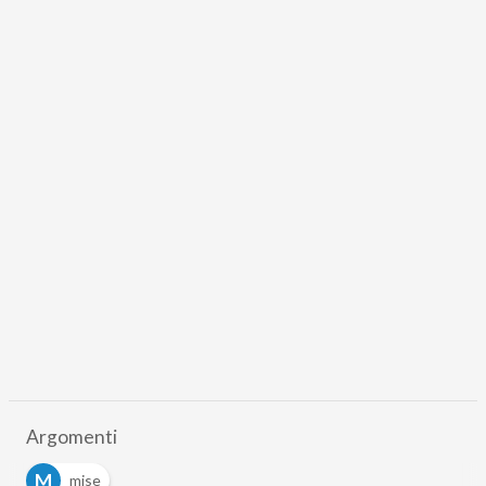
Argomenti
M
mise