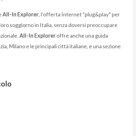
re
All-In Explorer
, l’offerta Internet “plug&play” per
loro soggiorno in Italia, senza doversi preoccupare
azionale.
All-In Explorer
offre anche una guida
a, Milano e le principali città italiane, e una sezione
colo