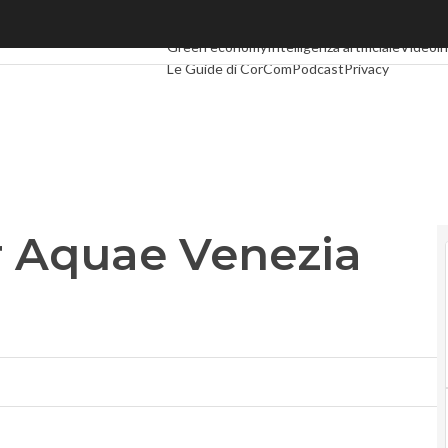
 Aquae Venezia 2015
Ultimi articoli
Digital Economy
Telco
Industria 
Green economy
Intelligenza artificiale
Videoin
Le Guide di CorCom
Podcast
Privacy
er Aquae Venezia