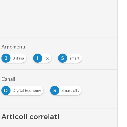
Argomenti
3
I
S
3 italia
itc
smart
…
Canali
D
S
Digital Economy
Smart city
…
Articoli correlati