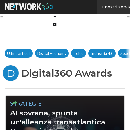
Facebook
I nostri servi
Twitter
Linkedin
Email
Ultimi articoli
Digital Economy
Telco
Industria 4.0
Spac
Digital360 Awards
D
STRATEGIE
AI sovrana, spunta
un'alleanza transatlantica