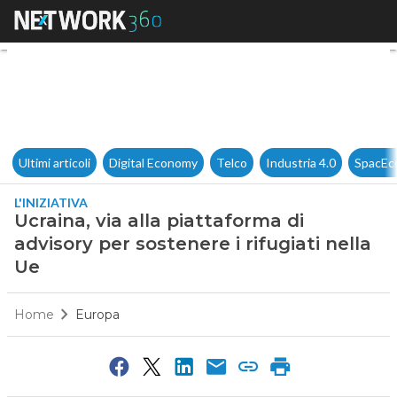
Ucraina, via alla piattaforma d
Ultimi articoli
Digital Economy
Telco
Industria 4.0
SpacEc
L'INIZIATIVA
Ucraina, via alla piattaforma di
advisory per sostenere i rifugiati nella
Ue
Home
Europa