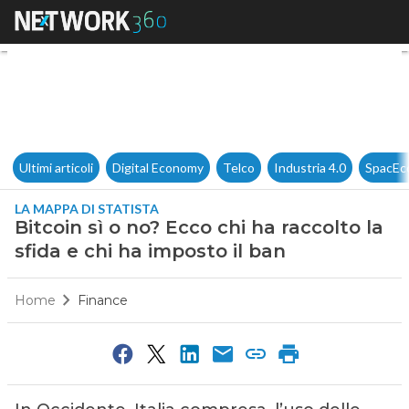
Bitcoin sì o no? Ecco chi ha ra
Ultimi articoli
Digital Economy
Telco
Industria 4.0
SpacEc
LA MAPPA DI STATISTA
Bitcoin sì o no? Ecco chi ha raccolto la
sfida e chi ha imposto il ban
Home
Finance