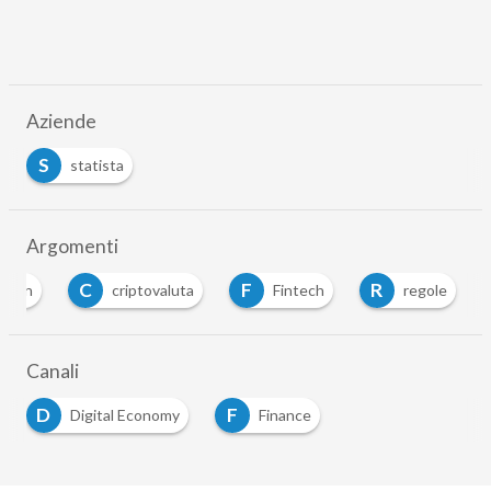
Aziende
S
statista
Argomenti
C
F
R
tcoin
criptovaluta
Fintech
regole
Canali
D
F
Digital Economy
Finance