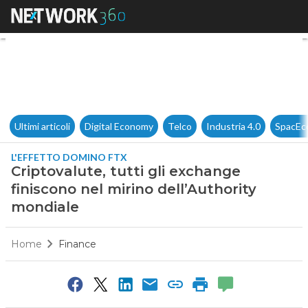
Criptovalute, tutti gli exchan
Ultimi articoli
Digital Economy
Telco
Industria 4.0
SpacEc
L'EFFETTO DOMINO FTX
Criptovalute, tutti gli exchange
finiscono nel mirino dell’Authority
mondiale
Home
Finance