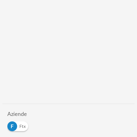
Aziende
F
Ftx