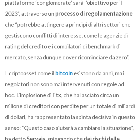
piattaforme ‘conglomerate’ sarà l’obiettivo per il
2023”, attraverso
un
processo di regolamentazione
che “potrebbe attingere a principi di altri settori che
gestiscono conflitti di interesse, come le agenzie di
rating del credito e i compilatori di benchmark di
mercato, senza dunque dover ricominciare da zero”.
I criptoasset come il
bitcoin
esistono da anni, ma i
regolatori non sono mai intervenuti con regole ad
hoc. L’implosione di
Ftx
, che ha lasciato circa un
milione di creditori con perdite per un totale di miliardi
di dollari, ha rappresentato la spinta decisiva in questo
senso: “Questo caso aiuterà a cambiare la situazione”,
ha detto
Servais
, spiegando che
dei rischi delle