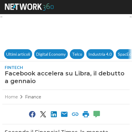
Facebook accelera su Libra, i
Ultimi articoli
Digital Economy
Telco
Industria 4.0
SpacEc
FINTECH
Facebook accelera su Libra, il debutto
a gennaio
Home
Finance