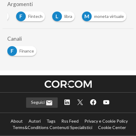
Argomenti
F
L
M
ance
Fintech
libra
moneta virtuale
Canali
F
Finance
Seguici
About
Autori
Tags
Rss Feed
Privacy e Cookie Policy
Terms&Conditions Contenuti Specialistici
Cookie Center