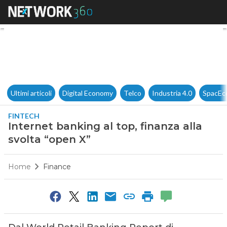
Internet banking al top, finan
Ultimi articoli
Digital Economy
Telco
Industria 4.0
SpacEc
FINTECH
Internet banking al top, finanza alla
svolta “open X”
Home
Finance