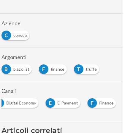
Aziende
C
consob
Argomenti
B
F
T
black list
finance
truffe
Canali
D
E
F
Digital Economy
E-Payment
Finance
Articoli correlati