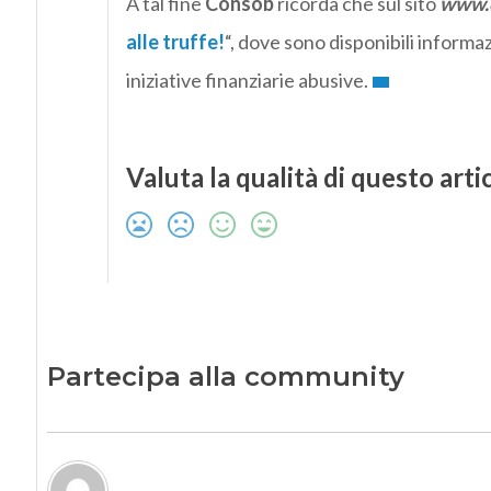
A tal fine
Consob
ricorda che sul sito
www.c
alle truffe!
“, dove sono disponibili informaz
iniziative finanziarie abusive.
Valuta la qualità di questo arti
Partecipa alla community