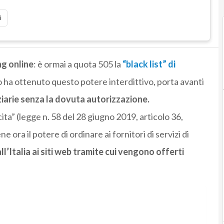
i
ing online
: è ormai a quota 505 la
“black list” di
o ha ottenuto questo potere interdittivo, porta avanti
nziarie senza la dovuta autorizzazione.
ta” (legge n. 58 del 28 giugno 2019, articolo 36,
e ora il potere di ordinare ai fornitori di servizi di
all’Italia ai siti web tramite cui vengono offerti