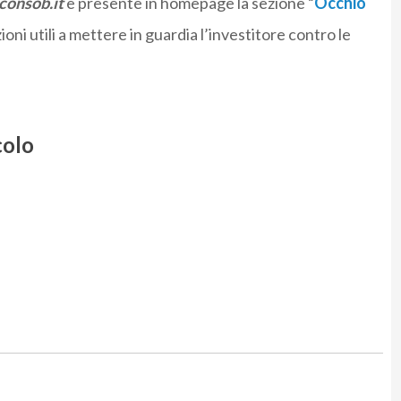
onsob.it
è presente in homepage la sezione “
Occhio
ioni utili a mettere in guardia l’investitore contro le
colo