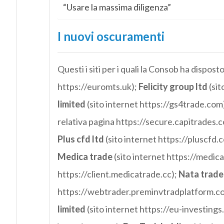
“Usare la massima diligenza”
I nuovi oscuramenti
Questi i siti per i quali la Consob ha dispos
https://euromts.uk);
Felicity group ltd
(sit
limited
(sito internet https://gs4trade.com
relativa pagina https://secure.capitrades.
Plus cfd ltd
(sito internet https://pluscfd.c
Medica trade
(sito internet https://medica
https://client.medicatrade.cc);
Nata trade 
https://webtrader.preminvtradplatform.c
limited
(sito internet https://eu-investings.