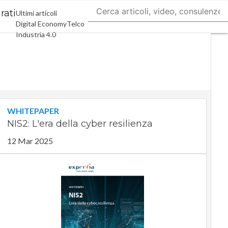
rati
Ultimi articoli
Digital Economy
Telco
Industria 4.0
SpacEconomy
PA Digitale
Green economy
Intelligenza artificiale
Videointerviste
Le Guide di CorCom
Podcast
Privacy
WHITEPAPER
NIS2: L'era della cyber resilienza
12 Mar 2025