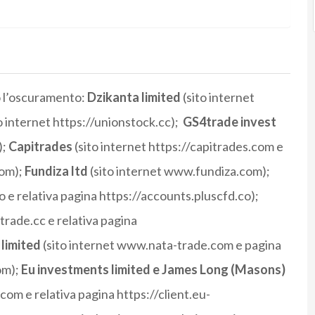
to l’oscuramento:
Dzikanta limited
(sito internet
o internet https://unionstock.cc);
GS4trade invest
);
Capitrades
(sito internet https://capitrades.com e
com);
Fundiza ltd
(sito internet www.fundiza.com);
o e relativa pagina https://accounts.pluscfd.co);
trade.cc e relativa pagina
limited
(sito internet www.nata-trade.com e pagina
om);
Eu investments limited e James Long
(Masons)
com e relativa pagina https://client.eu-