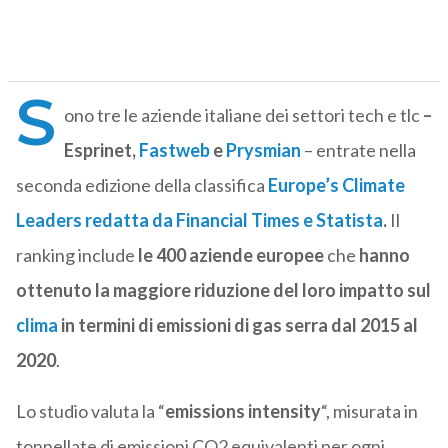
S
ono tre le aziende italiane dei settori tech e tlc
–
Esprinet,
Fastweb
e
Prysmian
– entrate nella
seconda edizione della classifica
Europe’s Climate
Leaders redatta da Financial Times e Statista
.
Il
ranking include
le 400 aziende europee
che
hanno
ottenuto la maggiore riduzione del loro impatto sul
clima
in termini di emissioni di gas serra dal 2015 al
2020
.
Lo studio valuta la “
emissions intensity
“, misurata in
tonnellate di emissioni CO2 equivalenti per ogni