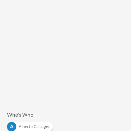
Who's Who
A
Alberto Calcagno