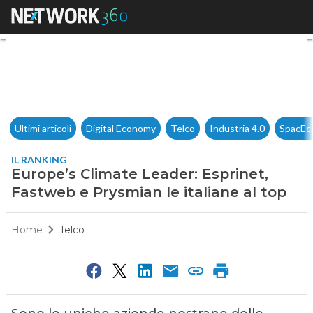
Europe’s Climate Leader: Espr
Ultimi articoli
Digital Economy
Telco
Industria 4.0
SpacEc
IL RANKING
Europe’s Climate Leader: Esprinet,
Fastweb e Prysmian le italiane al top
Home
Telco