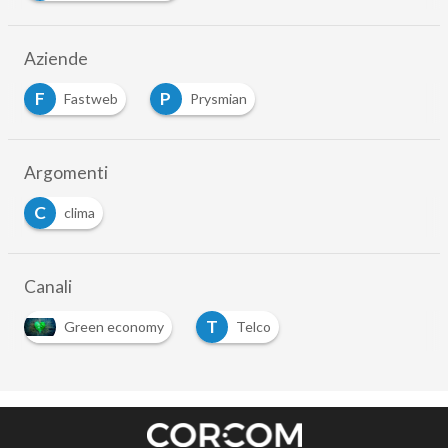
Aziende
F
P
Fastweb
Prysmian
Argomenti
C
clima
Canali
T
Green economy
Telco