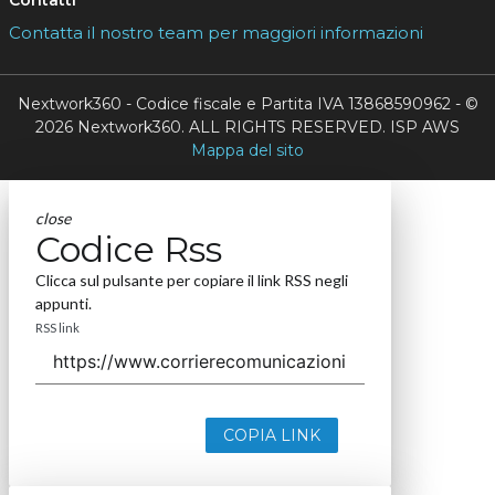
Contatti
Contatta il nostro team per maggiori informazioni
Nextwork360 - Codice fiscale e Partita IVA 13868590962 - ©
2026 Nextwork360. ALL RIGHTS RESERVED. ISP AWS
Mappa del sito
close
Codice Rss
Clicca sul pulsante per copiare il link RSS negli
appunti.
RSS link
COPIA LINK