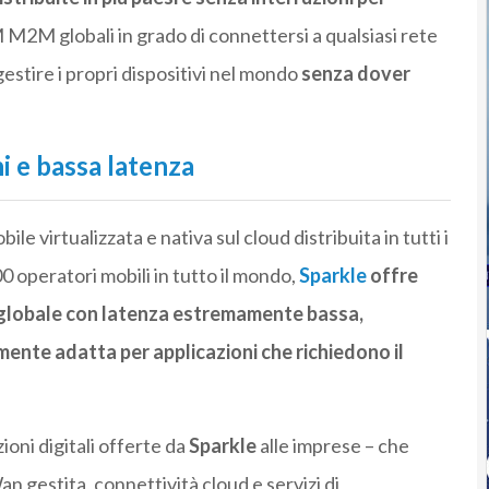
M M2M globali in grado di connettersi a qualsiasi rete
gestire i propri dispositivi nel mondo
senza dover
i e bassa latenza
ile virtualizzata e nativa sul cloud distribuita in tutti i
0 operatori mobili in tutto il mondo,
Sparkle
offre
a globale con latenza estremamente bassa,
ente adatta per applicazioni che richiedono il
zioni digitali offerte da
Sparkle
alle imprese – che
gestita, connettività cloud e servizi di