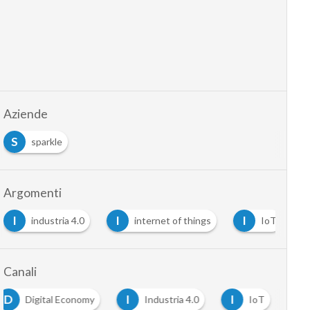
Aziende
S
sparkle
Argomenti
I
I
I
industria 4.0
internet of things
IoT
Canali
D
I
I
Digital Economy
Industria 4.0
IoT