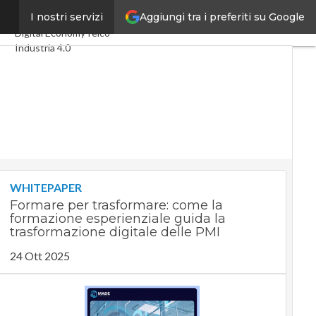
Aggiungi tra i preferiti su Google
ese
I nostri servizi
Ultimi articoli
Digital Economy
Telco
Industria 4.0
SpacEconomy
PA Digitale
Green economy
Intelligenza artificiale
Videointerviste
Le Guide di CorCom
Podcast
Privacy
WHITEPAPER
Formare per trasformare: come la
formazione esperienziale guida la
trasformazione digitale delle PMI
24 Ott 2025