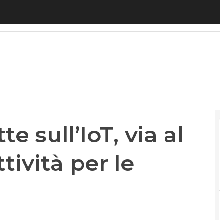
ull’IoT, via al servizio di connettività per le impr
 sull’IoT, via al
tività per le