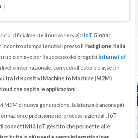
i
lancia ufficialmente il nuovo servizio
IoT
Global
:
un incontro stampa tenutosi presso il
Padiglione Italia
n ruolo chiave per il successo dei progetti
Internet of
livello internazionale, con sedi all’estero o asset in
ati
tra i dispositivi Machine to Machine (M2M)
loud che ospita le applicazioni.
M M2M di nuova generazione, la latenza è ancora più
formazioni e precisione nei processi aziendali.
IoT
di connettività IoT gestito che permette alle
stribuite in più paesi e senza interruzioni per