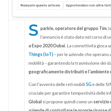
Riassumi questo articolo
Approfondisci con altre font
S
parkle, operatore del gruppo Tim
, 
l’annuncio è stato dato nel corso di 
a Expo 2020 Dubai
. La connettività gioca u
Things (IoT)
– per le aziende che operano a 
mobilità – garantendo la trasmissione dei d
geograficamente distribuiti e l’ambiente c
Con l’avvento delle reti mobili
5G
e delle SI
cruciale per garantire tempestività delle in
Global
si propone quindi come un
servizio 
aziende di controllare le proprie risorse di