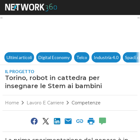
Torino, robot in cattedra per
Ultimi articoli
Digital Economy
Telco
Industria 4.0
SpacEc
IL PROGETTO
Torino, robot in cattedra per
insegnare le Stem ai bambini
Home
Lavoro E Carriere
Competenze