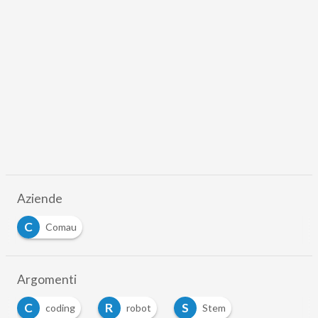
Aziende
C
Comau
Argomenti
C
R
S
coding
robot
Stem