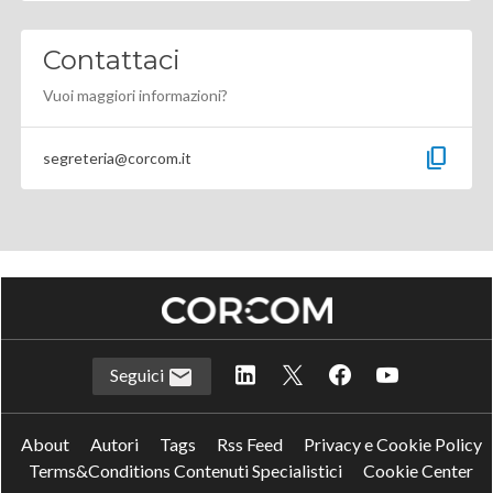
Contattaci
Vuoi maggiori informazioni?
content_copy
segreteria@corcom.it
Seguici
About
Autori
Tags
Rss Feed
Privacy e Cookie Policy
Terms&Conditions Contenuti Specialistici
Cookie Center