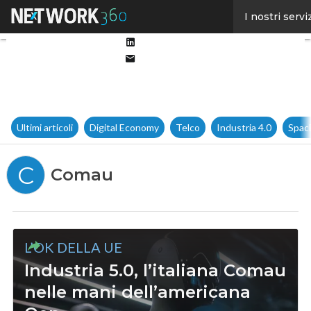
Facebook
I nostri servi
Twitter
Linkedin
Email
Ultimi articoli
Digital Economy
Telco
Industria 4.0
Spac
C
Comau
L’OK DELLA UE
Industria 5.0, l’italiana Comau
nelle mani dell’americana