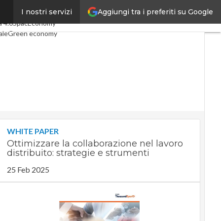
Aggiungi tra i preferiti su Google
I nostri servizi
ticoli
Digital Economy
Telco
a 4.0
SpacEconomy
ale
Green economy
nza artificiale
erviste
Le Guide di CorCom
Privacy
WHITE PAPER
Ottimizzare la collaborazione nel lavoro
distribuito: strategie e strumenti
25 Feb 2025