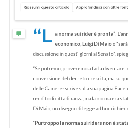
Riassumi questo articolo
Approfondisci con altre font
“L
a norma sui rider è pronta”
. L’an
economico, Luigi Di Maio
e “sarà
discussione in questi giorni al Senato”, spie
“Se potremo, proveremo a farla diventare le
conversione del decreto crescita, ma su que
delle Camere- scrive sulla sua pagina Faceb
reddito di cittadinanza, ma la norma era sta
Di Maio, un disegno di legge ad hoc richie
“
Purtroppo la norma sui riders non è stat