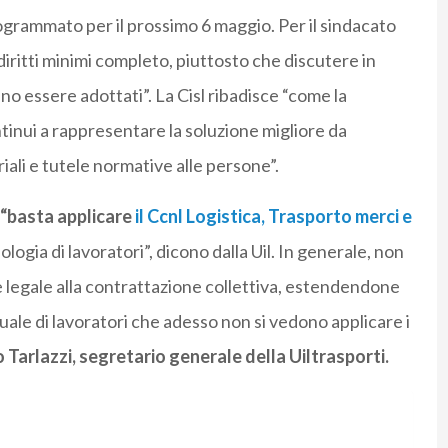
rogrammato per il prossimo 6 maggio. Per il sindacato
diritti minimi completo, piuttosto che discutere in
 essere adottati”. La Cisl ribadisce “come la
tinui a rappresentare la soluzione migliore da
riali e tutele normative alle persone”.
r “basta applicare
il Ccnl Logistica, Trasporto merci e
logia di lavoratori”, dicono dalla Uil. In generale, non
e legale alla contrattazione collettiva, estendendone
uale di lavoratori che adesso non si vedono applicare i
 Tarlazzi, segretario generale della Uiltrasporti.