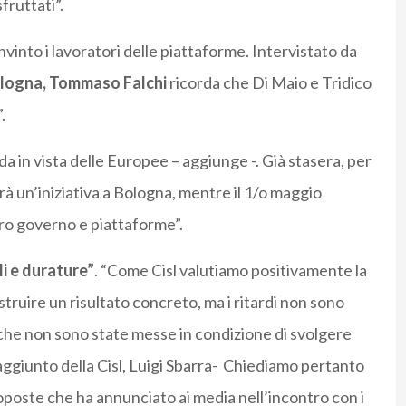
fruttati”.
vinto i lavoratori delle piattaforme. Intervistato da
ologna, Tommaso Falchi
ricorda che Di Maio e Tridico
.
a in vista delle Europee – aggiunge -. Già stasera, per
rà un’iniziativa a Bologna, mentre il 1/o maggio
o governo e piattaforme”.
li e durature”
. “Come Cisl valutiamo positivamente la
struire un risultato concreto, ma i ritardi non sono
 che non sono state messe in condizione di svolgere
 aggiunto della Cisl, Luigi Sbarra- Chiediamo pertanto
proposte che ha annunciato ai media nell’incontro con i