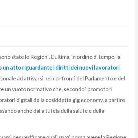
no state le Regioni. L’ultima, in ordine di tempo, la
o
un atto riguardante i diritti dei nuovi lavoratori
onale ad attivarsi nei confronti del Parlamento e del
re un vuoto normativo che, secondo i promotori
lavoratori digitali della cosiddetta gig economy, a partire
ssando anche dalla tutela della salute e della
ivarsi per verificare quali spazi possa avere la Regione