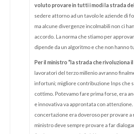
voluto provare in tutti i modi la strada d
sedere attorno ad un tavolo le aziende di food
ma alcune divergenze incolmabili non ci han
accordo. La norma che stiamo per approvare h
dipende da un algoritmo e che non hanno tu
Per il ministro “la strada che rivoluziona
lavoratori del terzo millenio avranno finalmen
infortuni; migliore contribuzione Inps che s
cottimo. Potevamo fare prima forse, era anc
e innovativa va approntata con attenzione. 
concertazione era doveroso per provare a me
ministro deve sempre provare a far dialogar