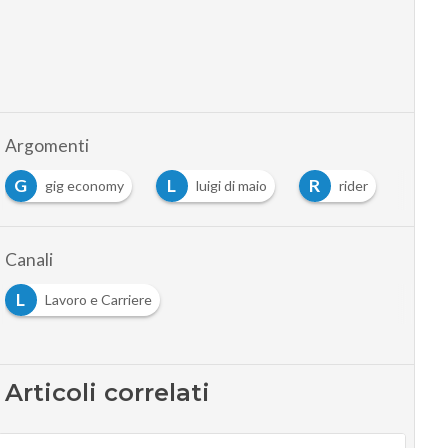
Argomenti
G
L
R
gig economy
luigi di maio
rider
Canali
L
Lavoro e Carriere
Articoli correlati