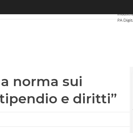
norma sui riders, garantiti stipendio e diritti”
Ultimi ar
Industri
PA Digit
Intellige
Videoint
Podcast
la norma sui
tipendio e diritti”