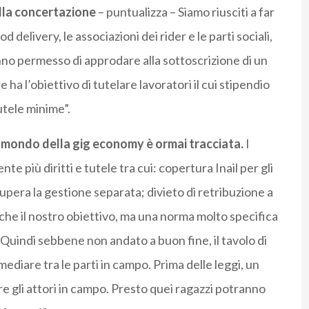
ella concertazione
– puntualizza – Siamo riusciti a far
 delivery, le associazioni dei rider e le parti sociali,
no permesso di approdare alla sottoscrizione di un
a l’obiettivo di tutelare lavoratori il cui stipendio
tele minime”.
 il mondo della gig economy è ormai tracciata.
I
te più diritti e tutele tra cui: copertura Inail per gli
upera la gestione separata; divieto di retribuzione a
he il nostro obiettivo, ma una norma molto specifica
Quindi sebbene non andato a buon fine, il tavolo di
diare tra le parti in campo. Prima delle leggi, un
e gli attori in campo. Presto quei ragazzi potranno