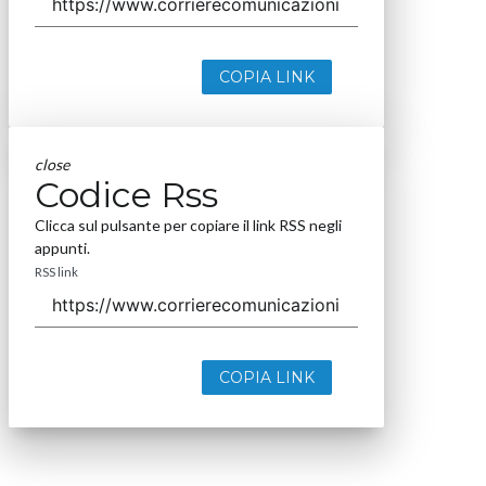
COPIA LINK
close
Codice Rss
Clicca sul pulsante per copiare il link RSS negli
appunti.
RSS link
COPIA LINK