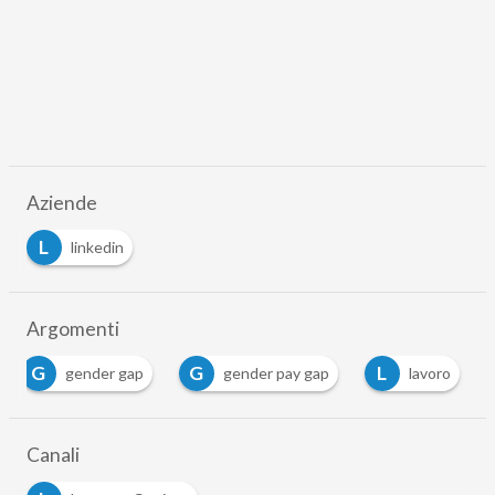
Aziende
L
linkedin
Argomenti
G
G
L
gender gap
gender pay gap
lavoro
Canali