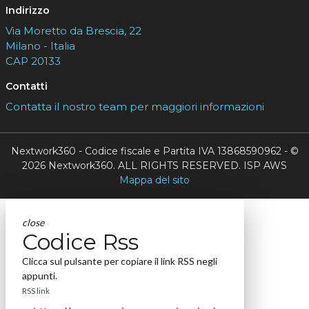
Indirizzo
Via Moretto da Brescia, 22
Milano - Italia
CAP 20133
Contatti
Contatta il nostro team per maggiori informazioni
Nextwork360 - Codice fiscale e Partita IVA 13868590962 - ©
2026 Nextwork360. ALL RIGHTS RESERVED. ISP AWS
Mappa del sito
close
Codice Rss
Clicca sul pulsante per copiare il link RSS negli
appunti.
RSS link