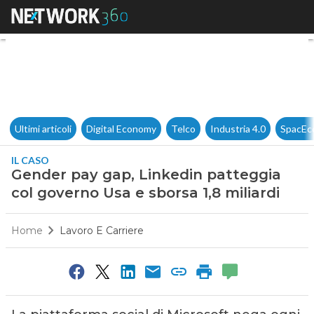
Gender pay gap, Linkedin patt
Ultimi articoli
Digital Economy
Telco
Industria 4.0
SpacEc
IL CASO
Gender pay gap, Linkedin patteggia
col governo Usa e sborsa 1,8 miliardi
Home
Lavoro E Carriere