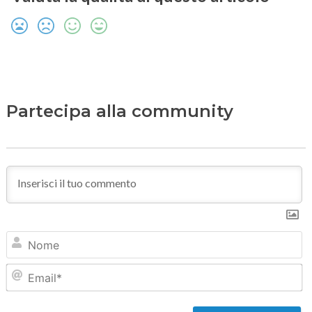
Partecipa alla community
N
Em