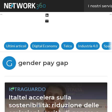
Facebook
I nostri servi
Twitter
Linkedin
Email
Ultimi articoli
Digital Economy
Telco
Industria 4.0
Spac
G
gender pay gap
IL TRAGUARDO
Italtel accelera sulla
sostenibilità: riduzione delle