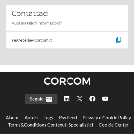
Contattaci
Vuoi maggiori informazioni?
content_copy
segreteria@corcom.it
Seguici
About
Autori
Tags
Rss Feed
Privacy e Cookie Policy
Terms&Conditions Contenuti Specialistici
Cookie Center