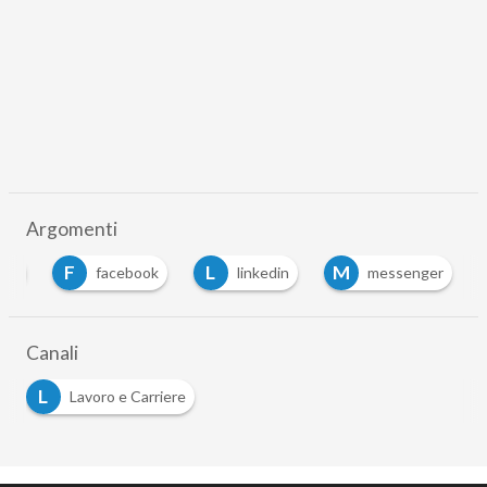
Argomenti
F
L
M
app
facebook
linkedin
messenger
Canali
L
Lavoro e Carriere