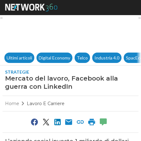
Mercato del lavoro, Facebook 
Ultimi articoli
Digital Economy
Telco
Industria 4.0
SpacEc
STRATEGIE
Mercato del lavoro, Facebook alla
guerra con LinkedIn
Home
Lavoro E Carriere