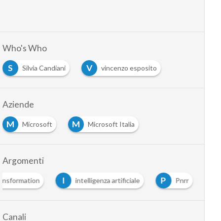
Who's Who
S
V
Silvia Candiani
vincenzo esposito
Aziende
M
M
Microsoft
Microsoft Italia
Argomenti
I
P
ransformation
intelligenza artificiale
Pnrr
Canali