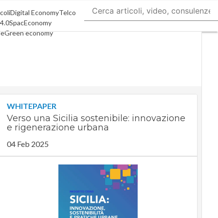
coli
Digital Economy
Telco
 4.0
SpacEconomy
le
Green economy
za artificiale
Videointerviste
 di CorCom
Podcast
Privacy
WHITEPAPER
Verso una Sicilia sostenibile: innovazione
e rigenerazione urbana
04 Feb 2025