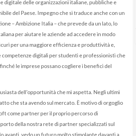
digitale delle organizzazioni italiane, pubbliche e
nibile del Paese. Impegno che si traduce anche con un
ione – Ambizione Italia – che prevede da un lato, lo
aliana per aiutare le aziende ad accedere in modo
sicuri per una maggiore efficienza e produttività e,
e competenze digitali per studenti e professionisti che
ffinché le imprese possano cogliere i benefici del
tusiasta dell’opportunità che mi aspetta. Negli ultimi
mpatto che sta avendo sul mercato. È motivo di orgoglio
oft come partner per il proprio percorso di
orto della nostra rete di partner specializzati sul
 avanti, vedo un futuro molto stimolante davanti a