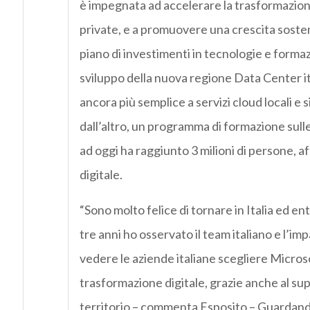
è impegnata ad accelerare la trasformazione 
private, e a promuovere una crescita soste
piano di investimenti in tecnologie e formaz
sviluppo della nuova regione Data Center it
ancora più semplice a servizi cloud locali e 
dall’altro, un programma di formazione sull
ad oggi ha raggiunto 3 milioni di persone, a
digitale.
“Sono molto felice di tornare in Italia ed en
tre anni ho osservato il team italiano e l’i
vedere le aziende italiane scegliere Micros
trasformazione digitale, grazie anche al supp
territorio – commenta Esposito – Guardando