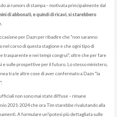
do ai rumors di stampa – motivata principalmente dal
ini di abbonati, e quindi di ricavi, si starebbero
.
l’occasione per Dazn per ribadire che “non saranno
io nel corso di questa stagione e che ogni tipo di
e trasparente e nei tempi congrui”, oltre che per fare
esi e sulle prospettive per il futuro. Lo stesso ministero,
inea tra le altre cose di aver confermato a Dazn “la
”.
 ufficiali non sono mai state diffuse – rimane
iennio 2021-2024 che ora Tim starebbe rivalutando alla
namenti. A formulare un’ipotesi più dettagliata sulle