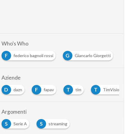
Who's Who
G
L
M
Giancarlo Giorgetti
Luigi De Siervo
massimi
…
Aziende
D
F
T
T
dazn
fapav
tim
TimVision
…
Argomenti
S
S
Serie A
streaming