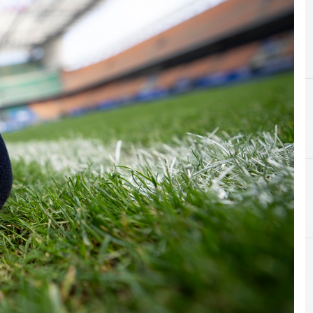
A
F
Anna Ascani
federico bagnoli rossi
A
agcom