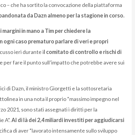
tico – che ha sortito la convocazione della piattaforma
bandonata da Dazn almeno per la stagione in corso.
 margini in mano a Tim per chiedere la
n ogni caso prematuro parlare di veri e propri
cusso ieri durante i
l comitato di controllo e rischi di
he per fare il punto sull’impatto che potrebbe avere sui
ici di Dazn, il ministro Giorgetti e la sottosretaria
ttolinea in una nota il proprio “massimo impegno nel
o 2021, sono stati assegnati i diritti per la
ie A”.
Al di là dei 2,4 miliardi investiti per aggiudicarsi
cifica di aver “lavorato intensamente sullo sviluppo