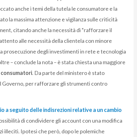
ccato anche i temi della tutela le consumatore e la
neato la massima attenzione e vigilanza sulle criticità
ment, citando anche la necessità di “rafforzare il
attento alle necessità della clientela con minore
a prosecuzione degli investimenti in rete e tecnologia
noltre – conclude la nota – è stata chiesta una maggiore
i
consumatori
. Da parte del ministero è stato
l Governo, per rafforzare gli strumenti contro
io a seguito delle indisrezioni relative a un cambio
possibilità di condividere gli account con una modifica
zzi illeciti. Ipotesi che però, dopo le polemiche