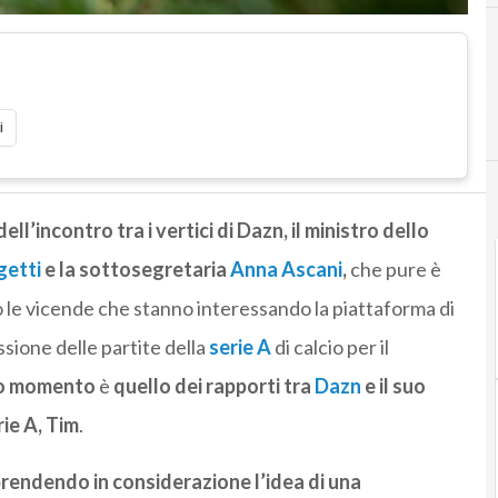
i
ell’incontro tra i vertici di Dazn, il ministro dello
getti
e la sottosegretaria
Anna Ascani
,
che pure è
o le vicende che stanno interessando la piattaforma di
issione delle partite della
serie A
di calcio per il
sto momento
è
quello dei rapporti tra
Dazn
e il suo
rie A, Tim
.
prendendo in considerazione l’idea di una