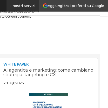
Aggiungi tra i preferiti su Google
I nostri servizi
articoli
Digital Economy
Industria 4.0
SpacEconomy
itale
Green economy
genza artificiale
interviste
ide di CorCom
Podcast
y
WHITE PAPER
AI agentica e marketing: come cambiano
strategia, targeting e CX
23 Lug 2025