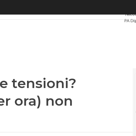
ensioni? Intanto i conti (per ora) non tornano
Ultimi 
Telco
PA Dig
Intelli
Video
Le Gu
Privac
e tensioni?
er ora) non