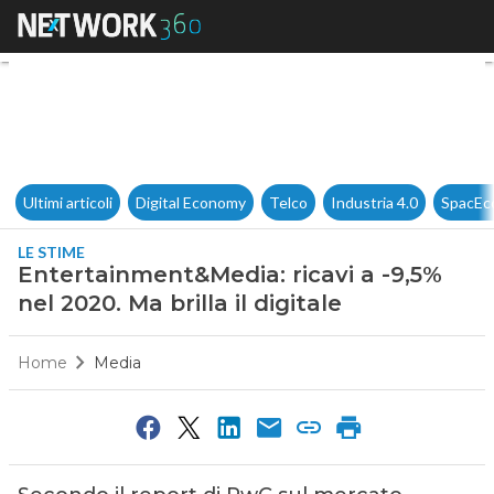
Entertainment&Media: ricavi a 
Ultimi articoli
Digital Economy
Telco
Industria 4.0
SpacEc
LE STIME
Entertainment&Media: ricavi a -9,5%
nel 2020. Ma brilla il digitale
Home
Media