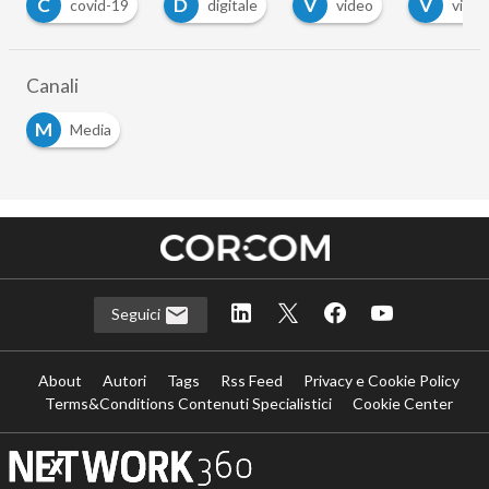
D
V
V
id-19
digitale
video
virtual reality
Canali
M
Media
Seguici
About
Autori
Tags
Rss Feed
Privacy e Cookie Policy
Terms&Conditions Contenuti Specialistici
Cookie Center