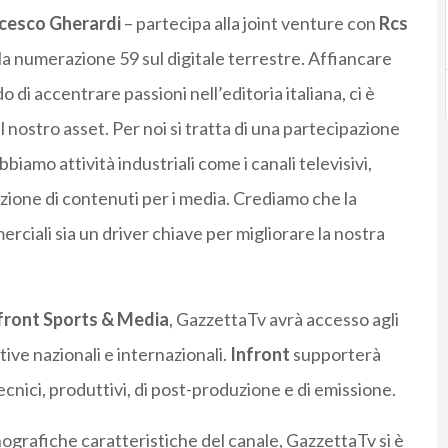
cesco Gherardi
– partecipa alla joint venture con
Rcs
a numerazione 59 sul digitale terrestre. Affiancare
o di accentrare passioni nell’editoria italiana, ci è
il nostro asset. Per noi si tratta di una partecipazione
bbiamo attività industriali come i canali televisivi,
uzione di contenuti per i media. Crediamo che la
rciali sia un driver chiave per migliorare la nostra
front Sports & Media
, GazzettaTv avrà accesso agli
tive nazionali e internazionali.
Infront
supporterà
 tecnici, produttivi, di post-produzione e di emissione.
enografiche caratteristiche del canale, GazzettaTv si è