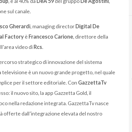
oup
, e al 40% da
DeA 59
del gruppo
De Agostini
,
one sul canale.
sco Gherardi
, managing director
Digital De
al Factory
è
Francesco Carione
, direttore della
ll’area video di
Rcs
.
percorso strategico di innovazione del sistema
a televisione è un nuovo grande progetto, nel quale
plice per il settore editoriale. Con
GazzettaTv
so: il nuovo sito, la app Gazzetta Gold, il
loco nella redazione integrata. GazzettaTv nasce
à offerte dall’integrazione elevata del nostro