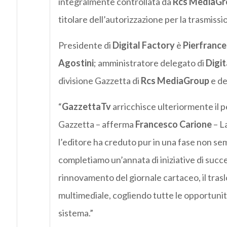
integralmente controllata da
Rcs MediaGr
titolare dell’autorizzazione per la trasmissi
Presidente di
Digital Factory
è
Pierfrance
Agostini
; amministratore delegato di
Digit
divisione Gazzetta di
Rcs MediaGroup
e de
“
GazzettaTv
arricchisce ulteriormente il 
Gazzetta – afferma
Francesco Carione
– L
l’editore ha creduto pur in una fase non sem
completiamo un’annata di iniziative di succes
rinnovamento del giornale cartaceo, il tras
multimediale, cogliendo tutte le opportunit
sistema.”