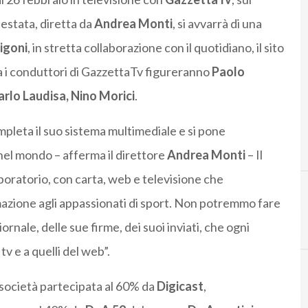
 testata, diretta da
Andrea Monti
, si avvarrà di una
igoni
, in stretta collaborazione con il quotidiano, il sito
tra i conduttori di GazzettaTv figureranno
Paolo
arlo Laudisa, Nino Morici
.
mpleta il suo sistema multimediale e si pone
o, nel mondo – afferma il direttore
Andrea Monti
– Il
oratorio, con carta, web e televisione che
mazione agli appassionati di sport. Non potremmo fare
ornale, delle sue firme, dei suoi inviati, che ogni
tv e a quelli del web”.
 società partecipata al 60% da
Digicast
,