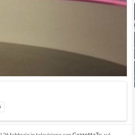
i
 26 febbraio in televisione con
GazzettaTv
, sul