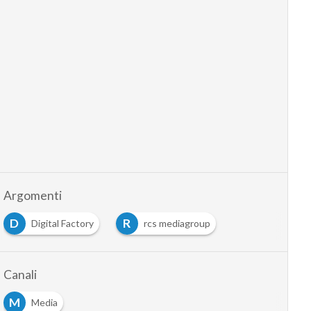
Argomenti
D
R
Digital Factory
rcs mediagroup
Canali
M
Media