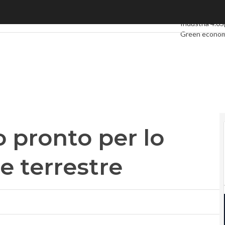
ronto per lo sbarco sul digitale terrestre
Ultimi articoli
D
Industria 4.0
S
Green econo
Videointervis
Podcast
Priva
o pronto per lo
le terrestre