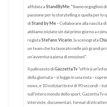
affidata a
StandByMe
: “Siamo orgogliosi 
passione per lo storytelling e quella per lo 
di
Stand by Me
– Collaborare alla nascita 
abbiamo iniziato sin dal primo giorno a coin
regista
Stefano Vicario
, la scenografa
Chia
un team che ha lavorato nelle più grandi pro
un’avventura piena di emozioni”.
Il palinsesto di
GazzettaTv
“offrirà un’inf
della giornata – si legge in una nota – copren
news, e 10 notiziari brevi di 90 secondi – t
sull’intero mondo dello sport, GazzettaTv of
interviste, documentari, format di intratt