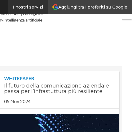
Aggiungi tra i preferiti su Google
I nostri servizi
igital Economy
Telco
pacEconomy
PA Digitale
my
Intelligenza artificiale
te
Le Guide di CorCom
cy
WHITEPAPER
Il futuro della comunicazione aziendale
passa per l’infrastuttura più resiliente
05 Nov 2024