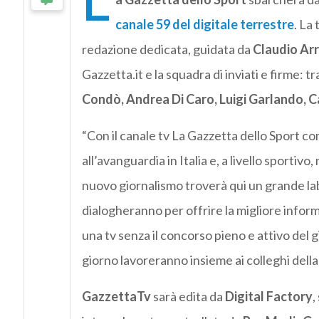
L
canale 59 del digitale terrestre
. La
redazione dedicata, guidata da
Claudio Arr
Gazzetta.it e la squadra di inviati e firme: 
Condò, Andrea Di Caro, Luigi Garlando, C
“Con il canale tv La Gazzetta dello Sport co
all’avanguardia in Italia e, a livello sportiv
nuovo giornalismo troverà qui un grande lab
dialogheranno per offrire la migliore infor
una tv senza il concorso pieno e attivo del gi
giorno lavoreranno insieme ai colleghi della 
GazzettaTv
sarà edita da
Digital Factory
,