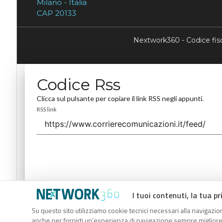
Milano - Italia
CAP 20133
Nextwork360 - Codice fi
Codice Rss
Clicca sul pulsante per copiare il link RSS negli appunti.
RSS link
I tuoi contenuti, la tua pr
Codice Rss
Su questo sito utilizziamo cookie tecnici necessari alla navigazion
Clicca sul pulsante per copiare il link RSS negli appunti.
anche per fornirti un’esperienza di navigazione sempre migliore, p