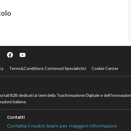
colo
cy
Terms&Conditions Contenuti Specialistici
Cookie Center
portali B2B dedicati ai temi della Trasformazione Digitale e dell’Innovazio
azioni italiane.
Contatti
Contatta il nostro team per maggiori informazioni