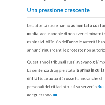
Una pressione crescente
Le autorità russe hanno
aumentato costant
media
, accusandole di non aver eliminato i c
esplosivi
. All’inizio dell’anno le autorità h
annunci riguardanti le proteste non autoriz
Quest’anno i tribunali russi avevano già im
La sentenza di oggi è stata
la prima in cui 
entrate.
Le autorità russe hanno anche chiest
personali dei cittadini russi su server in
Rus
adegueranno.