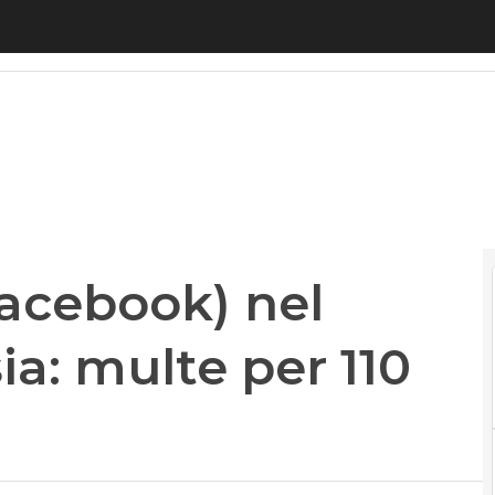
book) nel mirino della Russia: multe per 110 milio
acebook) nel
ia: multe per 110