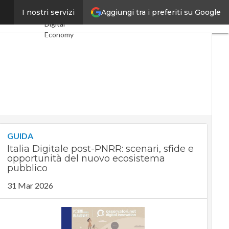
Aggiungi tra i preferiti su Google
ni di euro
I nostri servizi
Ultimi articoli
Digital
Economy
Telco
Industria 4.0
SpacEconomy
PA Digitale
Green
economy
Intelligenza
artificiale
Videointerviste
GUIDA
Le Guide di
Italia Digitale post-PNRR: scenari, sfide e
CorCom
opportunità del nuovo ecosistema
Podcast
pubblico
Privacy
31 Mar 2026