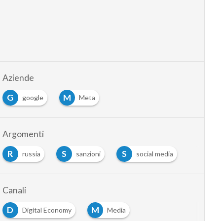
Aziende
G
M
google
Meta
Argomenti
R
S
S
russia
sanzioni
social media
Canali
D
M
Digital Economy
Media