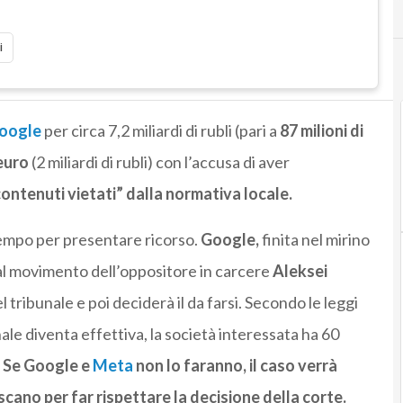
i
oogle
per circa 7,2 miliardi di rubli (pari a
87 milioni di
 euro
(2 miliardi di rubli) con l’accusa di aver
ntenuti vietati” dalla normativa locale.
tempo per presentare ricorso.
Google,
finita nel mirino
dal movimento dell’oppositore in carcere
Aleksei
l tribunale e poi deciderà il da farsi.
Secondo le leggi
ale diventa effettiva, la società interessata ha 60
.
Se Google e
Meta
non lo faranno, il caso verrà
giscano per far rispettare la decisione della corte.