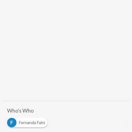
Who's Who
F
Fernanda Faini