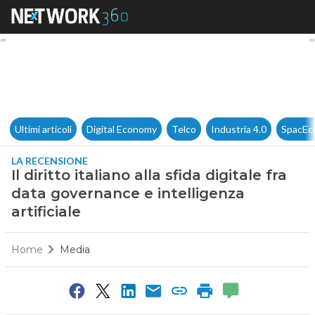
Il diritto italiano alla sfida d
Ultimi articoli
Digital Economy
Telco
Industria 4.0
SpacEc
LA RECENSIONE
Il diritto italiano alla sfida digitale fra
data governance e intelligenza
artificiale
Home
Media