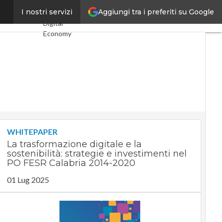
Aggiungi tra i preferiti su Google
numero uno
I nostri servizi
Ultimi articoli
Digital
Economy
Telco
Industria 4.0
SpacEconomy
PA Digitale
Green
economy
Intelligenza
artificiale
Videointerviste
WHITEPAPER
Le Guide di
La trasformazione digitale e la
CorCom
sostenibilità: strategie e investimenti nel
Podcast
PO FESR Calabria 2014-2020
Privacy
01 Lug 2025