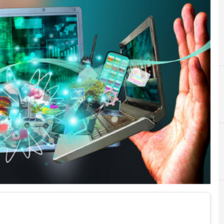
I
N
infinity mediaset
Netflix