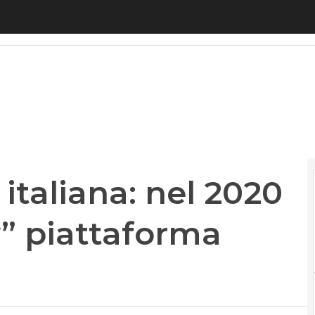
 italiana: nel 2020 la “broadband Tv” piattaforma 
 italiana: nel 2020
” piattaforma