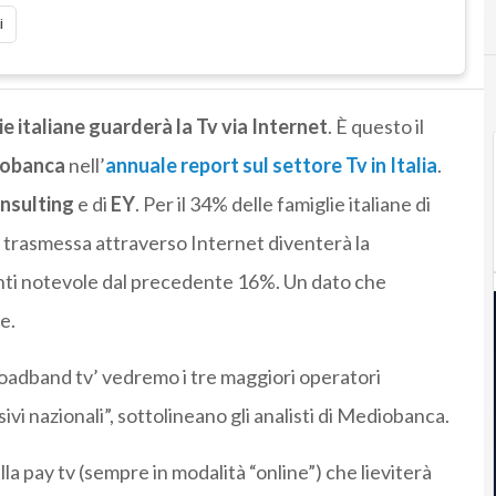
i
ie italiane guarderà la Tv via Internet
. È questo il
obanca
nell’
annuale report sul settore Tv in Italia
.
nsulting
e di
EY
. Per il 34% delle famiglie italiane di
a trasmessa attraverso Internet diventerà la
nti notevole dal precedente 16%. Un dato che
e.
oadband tv’ vedremo i tre maggiori operatori
sivi nazionali”, sottolineano gli analisti di Mediobanca.
lla pay tv (sempre in modalità “online”) che lieviterà