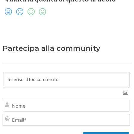
Partecipa alla community
N
Em