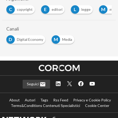
C
E
L
M
copyright
editori
legge
medi
Canali
D
M
Digital Economy
Media
Seguici
About
Autori
Tags
Rss Feed
Privacy e Cookie Policy
Terms&Conditions Contenuti Specialistici
Cookie Center