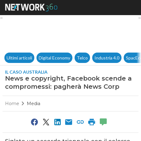
News e copyright, Facebook 
Ultimi articoli
Digital Economy
Telco
Industria 4.0
SpacEc
IL CASO AUSTRALIA
News e copyright, Facebook scende a
compromessi: pagherà News Corp
Home
Media