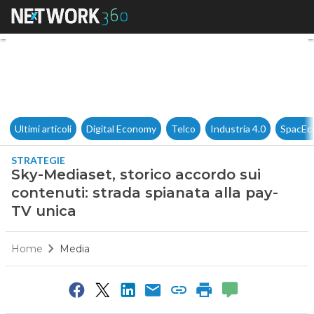
Sky-Mediaset, storico accordo
Ultimi articoli
Digital Economy
Telco
Industria 4.0
SpacEc
STRATEGIE
Sky-Mediaset, storico accordo sui
contenuti: strada spianata alla pay-
TV unica
Home
Media