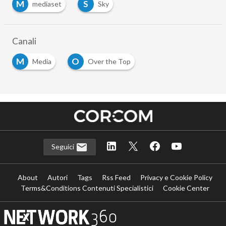
M
S
mediaset
Sky
Canali
M
O
Media
Over the Top
Seguici
About
Autori
Tags
Rss Feed
Privacy e Cookie Policy
Terms&Conditions Contenuti Specialistici
Cookie Center