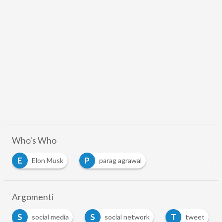
Who's Who
E
P
Elon Musk
parag agrawal
Argomenti
S
S
T
social media
social network
tweet