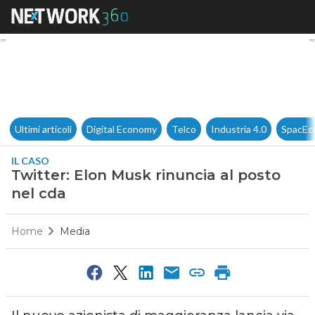
Twitter: Elon Musk rinuncia al
Ultimi articoli
Digital Economy
Telco
Industria 4.0
SpacEc
IL CASO
Twitter: Elon Musk rinuncia al posto
nel cda
Home
Media