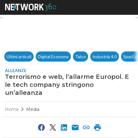
Terrorismo e web, l’allarme E
Ultimi articoli
Digital Economy
Telco
Industria 4.0
SpacEc
ALLEANZE
Terrorismo e web, l’allarme Europol. E
le tech company stringono
un’alleanza
Home
Media