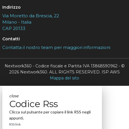
Indirizzo
Via Moretto da Brescia, 22
Milano - Italia
CAP 20133
Contatti
Contatta il nostro team per maggiori informazioni
Nextwork360 - Codice fiscale e Partita IVA 13868590962 - ©
2026 Nextwork360. ALL RIGHTS RESERVED. ISP AWS
Mappa del sito
close
Codice Rss
Clicca sul pulsante per copiare il link RSS negli
appunti.
RSS link