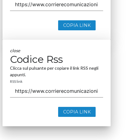
COPIA LINK
close
Codice Rss
Clicca sul pulsante per copiare il link RSS negli
appunti.
RSS link
COPIA LINK