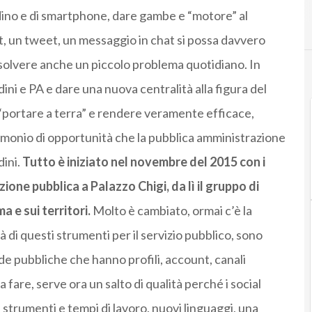
dino e di smartphone, dare gambe e “motore” al
st, un tweet, un messaggio in chat si possa davvero
risolvere anche un piccolo problema quotidiano. In
ini e PA e dare una nuova centralità alla figura del
portare a terra” e rendere veramente efficace,
trimonio di opportunità che la pubblica amministrazione
dini.
Tutto è iniziato nel novembre del 2015 con i
one pubblica a Palazzo Chigi, da lì il gruppo di
a e sui territori.
Molto è cambiato, ormai c’è la
 di questi strumenti per il servizio pubblico, sono
nde pubbliche che hanno profili, account, canali
 fare, serve ora un salto di qualità perché i social
strumenti e tempi di lavoro, nuovi linguaggi, una