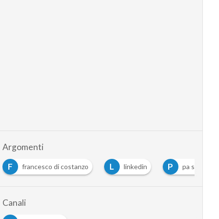
Argomenti
F
L
P
francesco di costanzo
linkedin
pa social
Canali