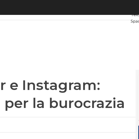
 Instagram: rivoluzione social per la burocrazia
Ultim
Tel
Spa
Gre
Inte
Vide
Le 
Priv
r e Instagram:
l per la burocrazia