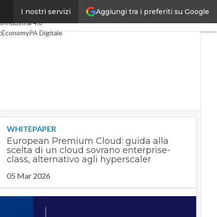
Aggiungi tra i preferiti su Google
I nostri servizi
i articoli
Digital Economy
co
Industria 4.0
cEconomy
PA Digitale
en economy
lligenza artificiale
ointerviste
Guide di CorCom
Podcast
acy
WHITEPAPER
European Premium Cloud: guida alla
scelta di un cloud sovrano enterprise-
class, alternativo agli hyperscaler
05 Mar 2026