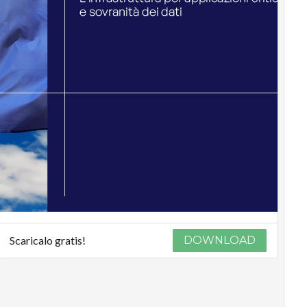
Scaricalo gratis!
DOWNLOAD