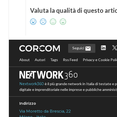
Valuta la qualità di questo arti
Seguici
About
Autori
Tags
Rss Feed
Privacy e Cookie Poli
Nextwork360
è il più grande network in Italia di testate e 
digitale e imprenditoriale nelle imprese e pubbliche amministr
Indirizzo
Via Moretto da Brescia, 22
Milano - Italia