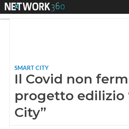
Menu
Il Covid non ferma 
SMART CITY
Il Covid non ferma
progetto edilizi
City”