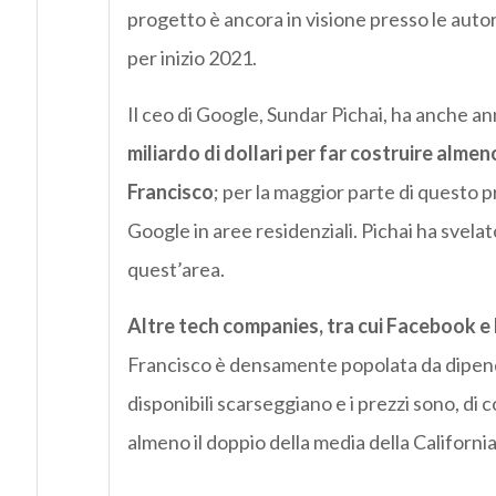
progetto è ancora in visione presso le auto
per inizio 2021.
Il ceo di Google, Sundar Pichai, ha anche an
miliardo di dollari per far costruire alme
Francisco
; per la maggior parte di questo p
Google in aree residenziali. Pichai ha svela
quest’area.
Altre tech companies, tra cui Facebook e M
Francisco è densamente popolata da dipenden
disponibili scarseggiano e i prezzi sono, di 
almeno il doppio della media della California,