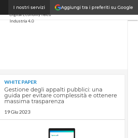
Aggiungi tra i preferiti su Google
ity”
I nostri servizi
Ultimi articoli
Digital Economy
Telco
Industria 4.0
SpacEconomy
PA Digitale
Green economy
Intelligenza artificiale
Videointerviste
Le Guide di CorCom
Podcast
Privacy
WHITE PAPER
Gestione degli appalti pubblici: una
guida per evitare complessità e ottenere
massima trasparenza
19 Giu 2023