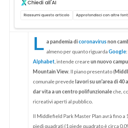
Chiedi all'AI
Riassumi questo articolo
Approfondisci con altre font
L
a pandemia di
coronavirus
non cambi
almeno per quanto riguarda
Google
Alphabet
, intende creare
un nuovo campus 
Mountain View
. Il piano presentato (
Middl
comunale prevede
lavori su un’area di 40 
dar vita a un centro polifunzionale
che, 
ricreativi aperti al pubblico.
Il Middlefield Park Master Plan avrà fino a 1,
piedi quadrati (1 piede quadrato è circa 0,09