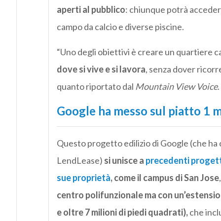
aperti al pubblico
: chiunque potrà accedervi
campo da calcio e diverse piscine.
“Uno degli obiettivi è creare un quartiere c
dove si vive e si lavora
, senza dover ricor
quanto riportato dal
Mountain View Voice
.
Google ha messo sul piatto 1 mi
Questo progetto edilizio di Google (che ha 
LendLease)
si unisce a
precedenti progett
sue proprietà
, come il campus di San Jose
centro polifunzionale ma con un’estensio
e oltre 7 milioni di piedi quadrati),
che inclu