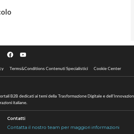
colo
cy
Terms&Conditions Contenuti Specialistici
Cookie Center
portali B2B dedicati ai temi della Trasformazione Digitale e dell’Innovazio
azioni italiane.
Contatti
Contatta il nostro team per maggiori informazioni