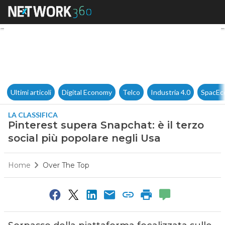
Pinterest supera Snapchat: è i
Ultimi articoli
Digital Economy
Telco
Industria 4.0
SpacEc
LA CLASSIFICA
Pinterest supera Snapchat: è il terzo
social più popolare negli Usa
Home
Over The Top