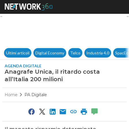
Anagrafe Unica, il ritardo costa
Ultimi articoli
Digital Economy
Telco
Industria 4.0
SpacEc
AGENDA DIGITALE
Anagrafe Unica, il ritardo costa
all’Italia 200 milioni
Home
PA Digitale