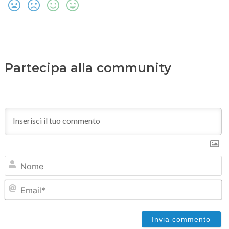
Partecipa alla community
N
Em