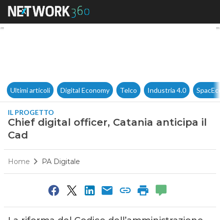
Chief digital officer, Catania a
Ultimi articoli
Digital Economy
Telco
Industria 4.0
SpacEc
IL PROGETTO
Chief digital officer, Catania anticipa il
Cad
Home
PA Digitale