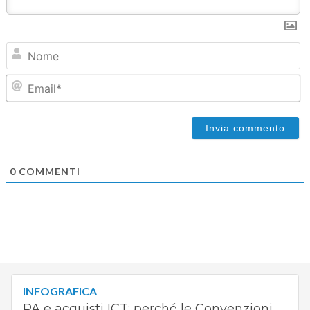
N
Em
0
COMMENTI
INFOGRAFICA
PA e acquisti ICT: perché le Convenzioni