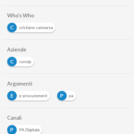
Who's Who
C
cristiano cannarsa
Aziende
C
consip
Argomenti
E
P
e-procurement
pa
Canali
P
PA Digitale