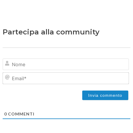
Partecipa alla community
N
Em
0
COMMENTI