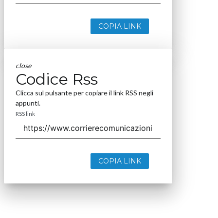
COPIA LINK
close
Codice Rss
Clicca sul pulsante per copiare il link RSS negli
appunti.
RSS link
COPIA LINK