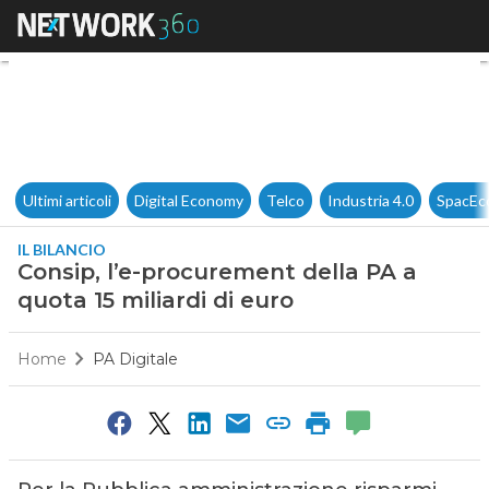
Consip, l’e-procurement della 
Ultimi articoli
Digital Economy
Telco
Industria 4.0
SpacEc
IL BILANCIO
Consip, l’e-procurement della PA a
quota 15 miliardi di euro
Home
PA Digitale