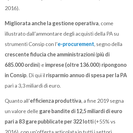
2016).
Migliorata anche la gestione operativa
, come
illustrato dall’ammontare degli acquisti della PA su
strumenti Consip con l’
e-procurement
, segno della
crescente fiducia che
amministrazioni
(
più di
685.000 ordini
) e
imprese (oltre 136.000
)
ripongono
in Consip
. Di qui il
risparmio annuo di spesa per la PA
pari a 3,3 miliardi di euro.
Quanto all’
efficienza produttiva
, a fine 2019 segna
un valore delle
gare
bandite di 12,5 miliardi di euro
pari a 83 gare pubblicate
per 322 lotti
(+55% vs
2016), con un’offerta articolata in tutti i settori