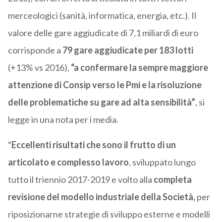
merceologici (sanità, informatica, energia, etc.). Il
valore delle gare aggiudicate di 7,1 miliardi di euro
corrisponde a
79 gare
aggiudicate
per 183 lotti
(+13% vs 2016),
“a confermare la sempre maggiore
attenzione di Consip verso le Pmi e la risoluzione
delle problematiche su gare ad alta sensibilità”
, si
legge in una nota per i media.
“
Eccellenti risultati che sono il frutto di un
articolato e complesso lavoro
, sviluppato lungo
tutto il triennio 2017-2019 e volto alla
completa
revisione del modello industriale della Società,
per
riposizionarne strategie di sviluppo esterne e modelli