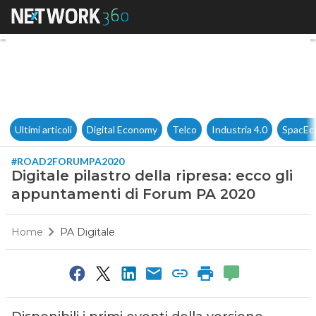
Digitale pilastro della ripre
Ultimi articoli
Digital Economy
Telco
Industria 4.0
SpacEc
#ROAD2FORUMPA2020
Digitale pilastro della ripresa: ecco gli
appuntamenti di Forum PA 2020
Home
PA Digitale