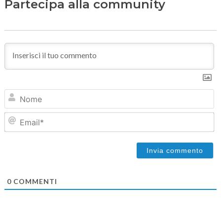
Partecipa alla community
N
Em
0
COMMENTI