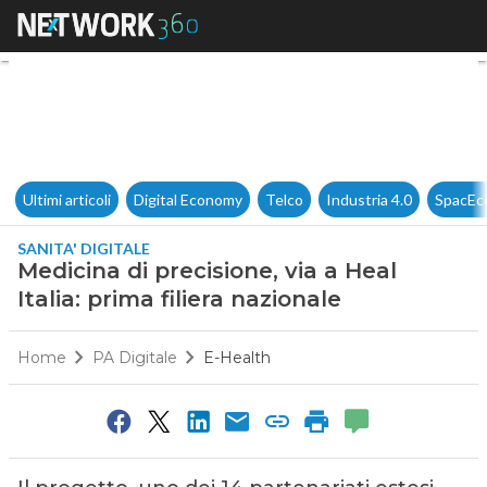
Medicina di precisione, via a H
Ultimi articoli
Digital Economy
Telco
Industria 4.0
SpacEc
SANITA' DIGITALE
Medicina di precisione, via a Heal
Italia: prima filiera nazionale
Home
PA Digitale
E-Health