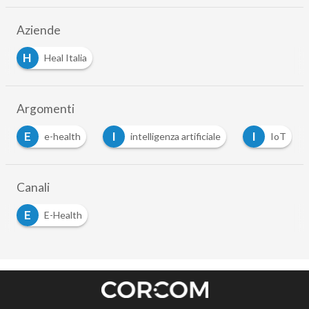
Aziende
H
Heal Italia
Argomenti
E
I
I
e-health
intelligenza artificiale
IoT
Canali
E
E-Health