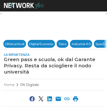
Green pass e scuola, ok dal Ga
Ultimi articoli
Digital Economy
Telco
Industria 4.0
SpacEc
LA RIPARTENZA
Green pass e scuola, ok dal Garante
Privacy. Resta da sciogliere il nodo
università
Home
PA Digitale