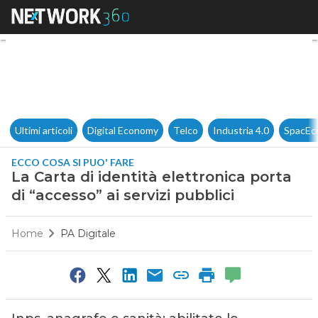
La Carta di identità elettronic
Ultimi articoli
Digital Economy
Telco
Industria 4.0
SpacEc
ECCO COSA SI PUO' FARE
La Carta di identità elettronica porta
di “accesso” ai servizi pubblici
Home
PA Digitale