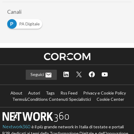
Canali
P
PA Digitale
Seguici
About
Autori
Tags
Rss Feed
Privacy e Cookie Policy
Terms&Conditions Contenuti Specialistici
Cookie Center
Nextwork360
è il più grande network in Italia di testate e portali
B2B dedicati ai temi della Trasformazione Digitale e dell’Innovazione