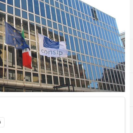
C
Cloud
i