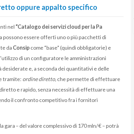
retto oppure appalto specifico
nti nel
“Catalogo dei servizi cloud per la Pa
a possono essere offerti uno o più pacchetti di
ate da
Consip
come “base” (quindi obbligatorie) e
’utilizzo di un configuratore le amministrazioni
à desiderate e, a seconda dei quantitativi e delle
ne tramite:
ordine diretto,
che permette di effettuare
 diretto e rapido, senza necessità di effettuare una
ndo il confronto competitivo fra i fornitori
lla gara – del valore complessivo di 170 mln/€ – potrà