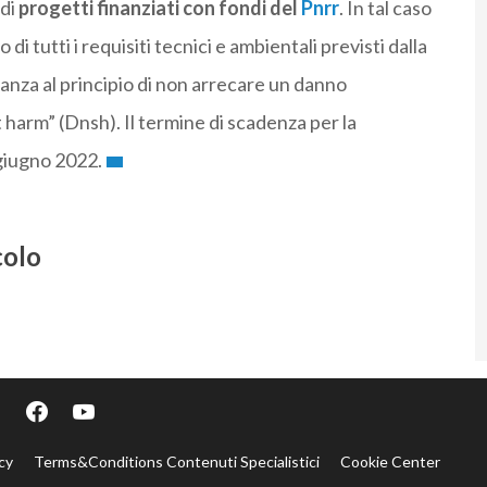
di
progetti finanziati con fondi del
Pnrr
. In tal caso
di tutti i requisiti tecnici e ambientali previsti dalla
nza al principio di non arrecare un danno
t harm” (Dnsh). Il termine di scadenza per la
 giugno 2022.
colo
cy
Terms&Conditions Contenuti Specialistici
Cookie Center