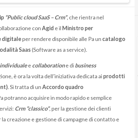
ip
“Public cloud SaaS – Crm”
, che rientra nel
 collaborazione con
Agid
e il
Ministro per
 digitale
per rendere disponibile alle Pa un
catalogo
modalità Saas
(Software as a service).
 individuale
e
collaboration
e di
business
ne, è ora la volta dell’iniziativa dedicata ai
prodotti
nt)
. Si tratta di un
Accordo quadro
 Pa potranno acquisire in modo rapido e semplice
ervizi:
Crm ”classico”
, per la gestione dei clienti
r la creazione e gestione di campagne di contatto e