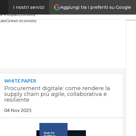
Aggiungi tra i preferiti su Google
I nostri servizi
ticoli
Digital Economy
Telco
a 4.0
SpacEconomy
tale
Green economy
enza artificiale
terviste
e di CorCom
Podcast
Privacy
WHITE PAPER
Procurement digitale: come rendere la
supply chain più agile, collaborativa e
resiliente
04 Nov 2025