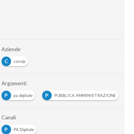
Aziende
C
consip
Argomenti
P
P
pa digitale
PUBBLICA AMMINISTRAZIONE
Canali
P
PA Digitale