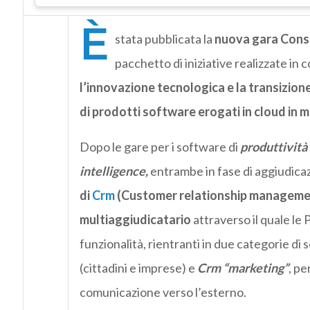
È
stata pubblicata la
nuova gara Cons
pacchetto di iniziative realizzate in
l’innovazione tecnologica e la transizione
di prodotti software erogati in cloud in 
Dopo le gare per i software di
produttività
intelligence,
entrambe in fase di aggiudicazio
di
Crm
(Customer relationship manageme
multiaggiudicatario
attraverso il quale le
funzionalità, rientranti in due categorie di s
(cittadini e imprese) e
Crm “marketing”
, pe
comunicazione verso l’esterno.