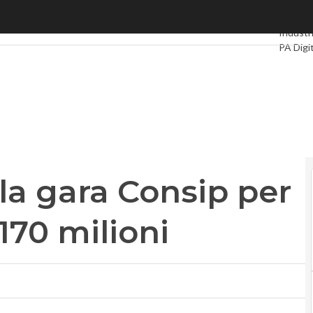
a gara Consip per il Crm. Sul piatto 170 milioni
Ultimi ar
Industri
PA Digi
Intellig
Videoin
Le Guid
lla gara Consip per
 170 milioni