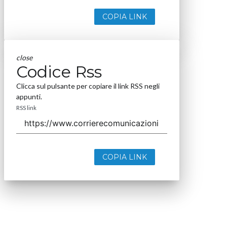
COPIA LINK
close
Codice Rss
Clicca sul pulsante per copiare il link RSS negli
appunti.
RSS link
COPIA LINK