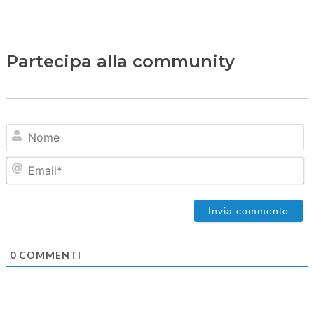
Partecipa alla community
N
Em
0
COMMENTI