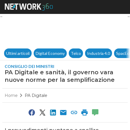
PA Digitale e sanità, il gove
Ultimi articoli
Digital Economy
Telco
Industria 4.0
SpacEc
CONSIGLIO DEI MINISTRI
PA Digitale e sanità, il governo vara
nuove norme per la semplificazione
Home
PA Digitale