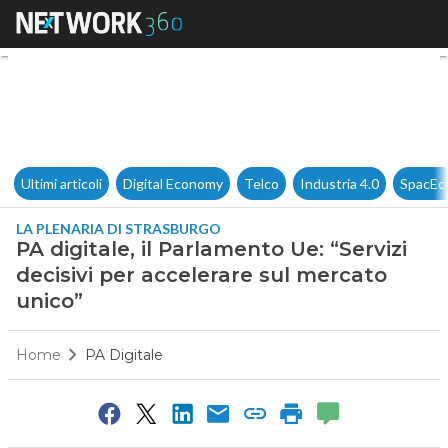
PA digitale, il Parlamento Ue:
Ultimi articoli
Digital Economy
Telco
Industria 4.0
SpacEc
LA PLENARIA DI STRASBURGO
PA digitale, il Parlamento Ue: “Servizi
decisivi per accelerare sul mercato
unico”
Home
PA Digitale