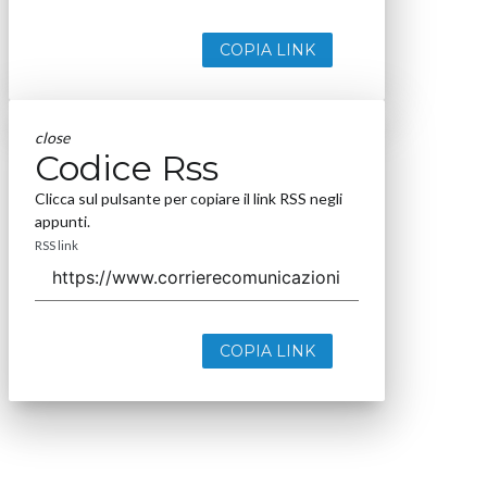
COPIA LINK
close
Codice Rss
Clicca sul pulsante per copiare il link RSS negli
appunti.
RSS link
COPIA LINK