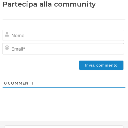
Partecipa alla community
N
Em
0
COMMENTI