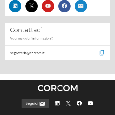
Contattaci
Vuoi maggiori informazioni?
content_copy
segreteria@corcom.it
Seguici