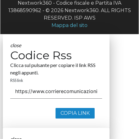
Nextwork360 - Codice fiscale e Partita IVA
13868590962 - © 2026 Nextwork360. ALL RIGHTS
RESERVED. ISP AWS
Mappa del sito
close
Codice Rss
Clicca sul pulsante per copiare il link RSS
negli appunti.
RSS link
COPIA LINK
close