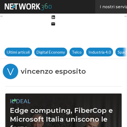
Facebook
I nostri servi
Twitter
Linkedin
Email
Ultimi articoli
Digital Economy
Telco
Industria 4.0
Spac
V
vincenzo esposito
IL DEAL
Edge computing, FiberCop e
Microsoft Italia uniscono le