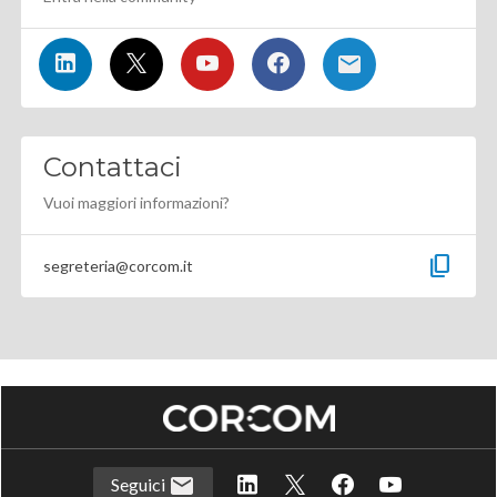
Contattaci
Vuoi maggiori informazioni?
content_copy
segreteria@corcom.it
Seguici