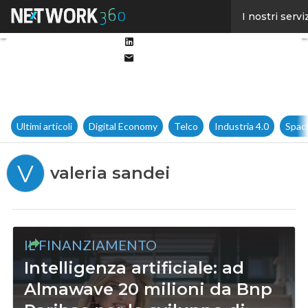
Facebook
I nostri servi
Twitter
Linkedin
Email
Ultimi articoli
Digital Economy
Telco
Industria 4.0
Spac
V
valeria sandei
IL FINANZIAMENTO
Intelligenza artificiale: ad
Almawave 20 milioni da Bnp