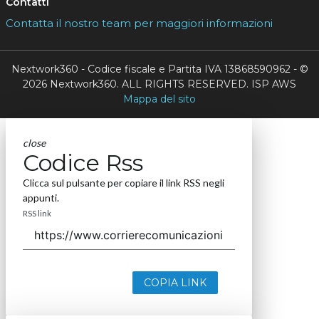
Contatti
Contatta il nostro team per maggiori informazioni
Nextwork360 - Codice fiscale e Partita IVA 13868590962 - ©
2026 Nextwork360. ALL RIGHTS RESERVED. ISP AWS
Mappa del sito
close
Codice Rss
Clicca sul pulsante per copiare il link RSS negli
appunti.
RSS link
COPIA LINK