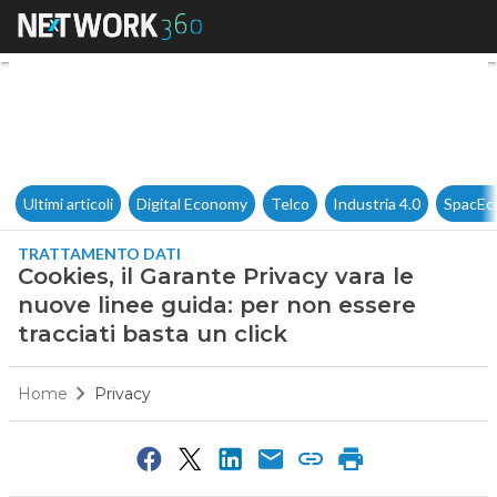
Cookies, il Garante Privacy va
Ultimi articoli
Digital Economy
Telco
Industria 4.0
SpacEc
TRATTAMENTO DATI
Cookies, il Garante Privacy vara le
nuove linee guida: per non essere
tracciati basta un click
Home
Privacy